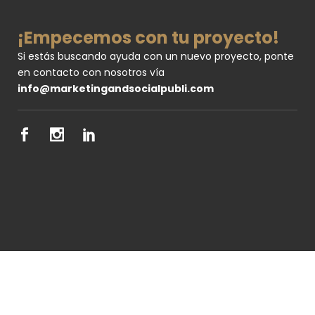
¡Empecemos con tu proyecto!
Si estás buscando ayuda con un nuevo proyecto, ponte
en contacto con nosotros vía
info@marketingandsocialpubli.com
© Copyright
Marketing & Social Publi
Política de Cookies |
Aviso Legal |
Política de Privacidad