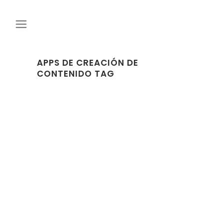
APPS DE CREACIÓN DE
CONTENIDO TAG
09 AGOSTO, 2022
IN
TIPS
15 Apps que te
ayudarán a crear
todo tu contenido
desde tu móvil