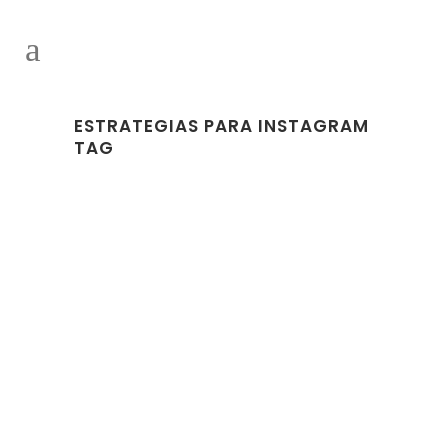
ESTRATEGIAS PARA INSTAGRAM
TAG
11 ABRIL, 2023
IN
MARKETING
,
TIPS
Instagram en el
2023: los mejores
consejos para
crecer de forma
orgánica