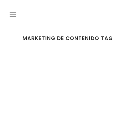
MARKETING DE CONTENIDO TAG
29 MARZO, 2023
IN
MARKETING
,
TIPS