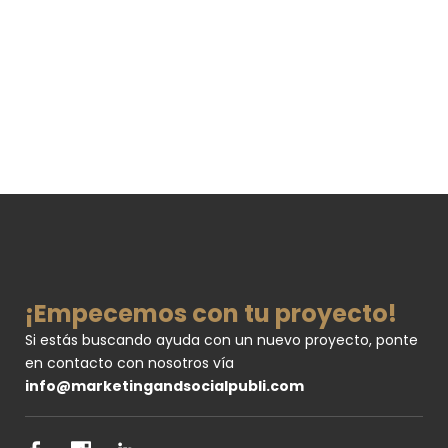
Marketing de
contenido: 6 tips
para triunfar con tu
empresa
¡Empecemos con tu proyecto!
Si estás buscando ayuda con un nuevo proyecto, ponte
en contacto con nosotros vía
info@marketingandsocialpubli.com